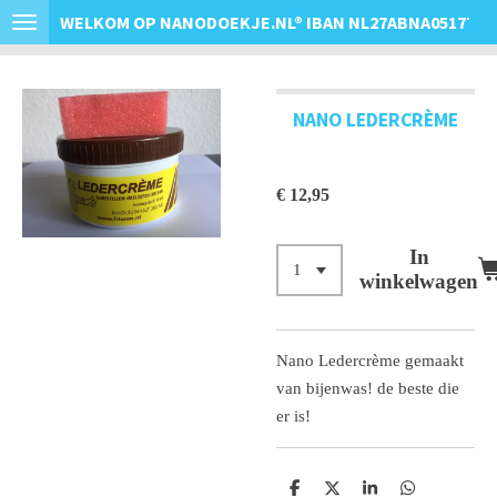
WELKOM OP NANODOEKJE.NL
®
IBAN NL27ABNA0517763
Ga
direct
naar
de
NANO LEDERCRÈME
hoofdinhoud
€ 12,95
In
winkelwagen
Nano Ledercrème gemaakt
van bijenwas! de beste die
er is!
D
D
S
D