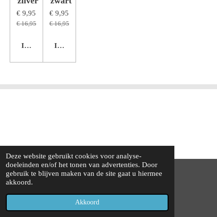
zilver
zwart
€ 9,95
€ 9,95
€ 16,95
€ 16,95
In winkelwagen
In winkelwagen
Deze website gebruikt cookies voor analyse-
doeleinden en/of het tonen van advertenties. Door
gebruik te blijven maken van de site gaat u hiermee
©Alle rechten voorbehouden
2009 - 2025
Nanodoekje.nl
®
akkoord.
Alle bedragen zijn incl. 21% BTW
Akkoord