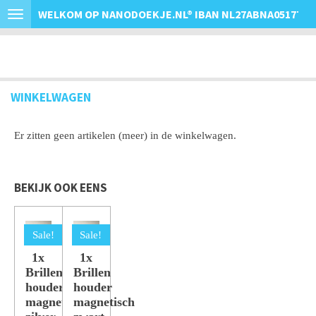
WELKOM OP NANODOEKJE.NL
®
IBAN NL27ABNA0517763
Ga
direct
naar
de
hoofdinhoud
WINKELWAGEN
Er zitten geen artikelen (meer) in de winkelwagen.
BEKIJK OOK EENS
Sale!
Sale!
1x
1x
Brillen
Brillen
houder
houder
magnetisch
magnetisch