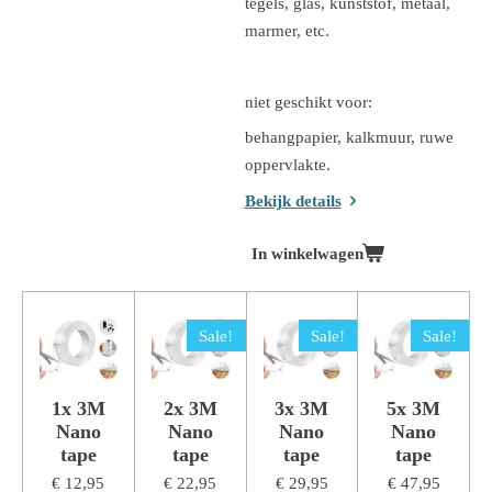
tegels, glas, kunststof, metaal,
marmer, etc.
niet geschikt voor:
behangpapier, kalkmuur, ruwe
oppervlakte.
Bekijk details
In winkelwagen
Sale!
Sale!
Sale!
1x 3M
2x 3M
3x 3M
5x 3M
Nano
Nano
Nano
Nano
tape
tape
tape
tape
€ 12,95
€ 22,95
€ 29,95
€ 47,95