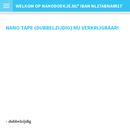
WELKOM OP NANODOEKJE.NL
®
IBAN NL27ABNA0517763
Ga
direct
naar
NANO TAPE (DUBBELZIJDIG) NU VERKRIJGBAAR!
de
hoofdinhoud
- dubbelzijdig