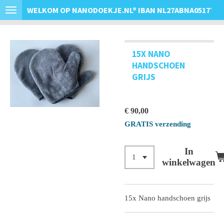
WELKOM OP NANODOEKJE.NL
®
IBAN NL27ABNA0517763
Ga
direct
naar
de
15X NANO
hoofdinhoud
HANDSCHOEN
GRIJS
€ 90,00
GRATIS verzending
In
winkelwagen
15x Nano handschoen grijs