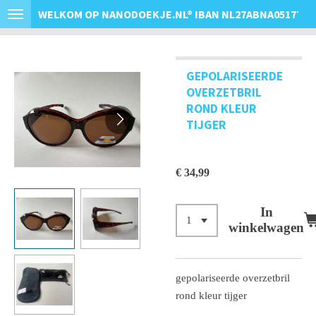
WELKOM OP NANODOEKJE.NL
®
IBAN NL27ABNA0517763
Ga
direct
naar
de
GEPOLARISEERDE
hoofdinhoud
OVERZETBRIL
ROND KLEUR
TIJGER
€ 34,99
In
winkelwagen
gepolariseerde overzetbril
rond kleur tijger