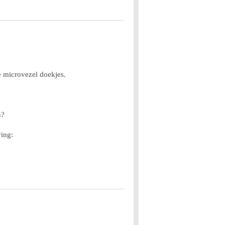
e microvezel doekjes.
n?
ing: