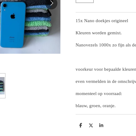
15x Nano doekjes origineel
Kleuren worden gemixt.
Nanovezels 1000x zo fijn als d
voorkeur voor bepaalde kleure
even vermelden in de omschrijv
momenteel op voorraad:
blauw, groen, oranje.
D
D
S
e
e
h