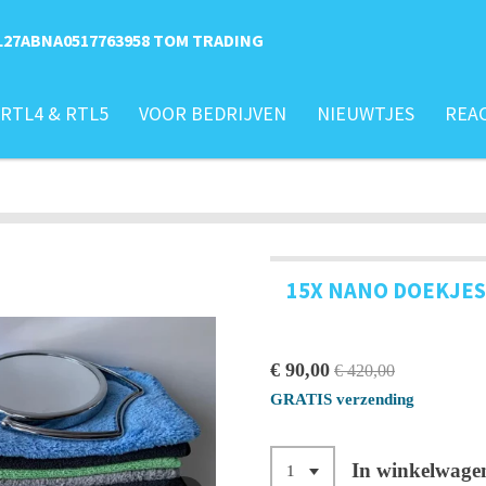
L27ABNA0517763958
TOM TRADING
RTL4 & RTL5
VOOR BEDRIJVEN
NIEUWTJES
REAC
15X NANO DOEKJES
€ 90,00
€ 420,00
GRATIS verzending
In winkelwage