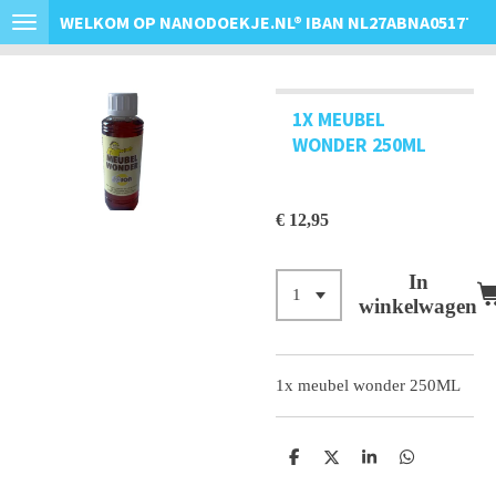
WELKOM OP NANODOEKJE.NL
®
IBAN NL27ABNA0517763
Ga
direct
naar
de
1X MEUBEL
hoofdinhoud
WONDER 250ML
€ 12,95
In
winkelwagen
1x meubel wonder 250ML
D
D
S
D
e
e
h
e