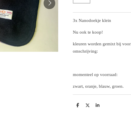
3x Nanodoekje klein
Nu ook te koop!
kleuren worden gemixt bij voo
omschrijving:
momenteel op voorraad:
zwart, oranje, blauw, groen.
D
D
S
e
e
h
l
e
a
e
l
r
n
e