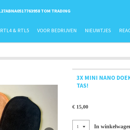
L27ABNA0517763958
TOM TRADING
RTL4 & RTL5
VOOR BEDRIJVEN
NIEUWTJES
REAC
3X MINI NANO DOE
TAS!
€ 15,00
In winkelwage